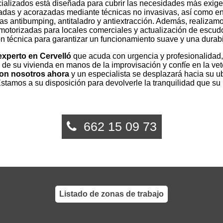
cializados está diseñada para cubrir las necesidades más exig
adas y acorazadas mediante técnicas no invasivas, así como e
s antibumping, antitaladro y antiextracción. Además, realizamos
motorizadas para locales comerciales y actualización de escud
ón técnica para garantizar un funcionamiento suave y una dura
experto en Cervelló
que acuda con urgencia y profesionalidad,
d de su vivienda en manos de la improvisación y confíe en la v
on nosotros ahora
y un especialista se desplazará hacia su u
. Estamos a su disposición para devolverle la tranquilidad que s
662 15 09 73
Listado de zonas de trabajo