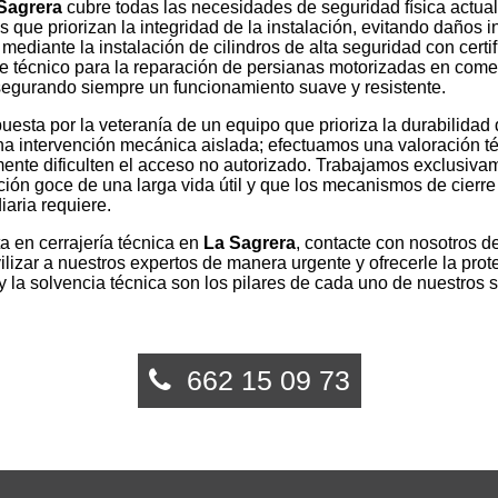
Sagrera
cubre todas las necesidades de seguridad física actua
ue priorizan la integridad de la instalación, evitando daños i
ediante la instalación de cilindros de alta seguridad con certi
e técnico para la reparación de persianas motorizadas en come
segurando siempre un funcionamiento suave y resistente.
puesta por la veteranía de un equipo que prioriza la durabilidad 
 una intervención mecánica aislada; efectuamos una valoración 
ente dificulten el acceso no autorizado. Trabajamos exclusiv
ción goce de una larga vida útil y que los mecanismos de cierre
iaria requiere.
ta en cerrajería técnica en
La Sagrera
, contacte con nosotros 
izar a nuestros expertos de manera urgente y ofrecerle la prot
y la solvencia técnica son los pilares de cada uno de nuestros s
662 15 09 73