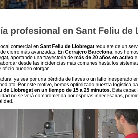
ía profesional en Sant Feliu de
 local comercial en
Sant Feliu de Llobregat
requiere de un serv
s de cierre más avanzadas. En
Cerrajero Barcelona
, nos hemos
egat, aportando una trayectoria de
más de 20 años en activo
en
e abordar desde las incidencias más comunes hasta los sistem
 oficio pueden otorgar.
ura, ya sea por una pérdida de llaves o un fallo inesperado e
ediato. Por este motivo, hemos optimizado nuestra logística par
liu de Llobregat en un tiempo de 15 a 25 minutos
. Esta capac
ridad no se verá comprometida por esperas innecesarias, permit
alidad.