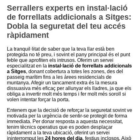
Serrallers experts en instal·lació
de forrellats addicionals a Sitges:
Dobla la seguretat del teu accés
ràpidament
La tranquil·litat de saber que la teva llar està ben
protegida no té preu, i sovint el pany principal és el punt
feble que aprofiten els intrusos. Oferim un servei
especialitzat en la
instal·lació de forrellats addicionals
a Sitges
, donant cobertura a totes les zones, des del
passeig marítim fins a les àrees residencials de
muntanya. Afegir un tancament extra és la mesura
dissuasiva més eficaç per allunyar els lladres, ja que els
obliga a invertir molt més temps i fer molt més soroll si
volen intentar forçar la porta.
Entenem que la decisió de reforçar la seguretat sovint ve
motivada per la urgència de sentir-se protegit de forma
immediata. Per donar resposta a aquesta necessitat,
tenim tècnics operatius que es poden desplaçar
ràpidament a la teva ubicació, oferint un servei
ininterromput les
24 hores del dia
, festius inclosos. Això