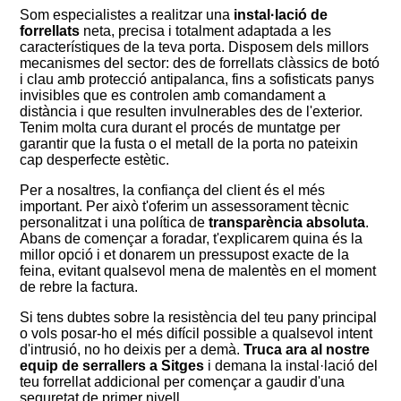
Som especialistes a realitzar una
instal·lació de
forrellats
neta, precisa i totalment adaptada a les
característiques de la teva porta. Disposem dels millors
mecanismes del sector: des de forrellats clàssics de botó
i clau amb protecció antipalanca, fins a sofisticats panys
invisibles que es controlen amb comandament a
distància i que resulten invulnerables des de l'exterior.
Tenim molta cura durant el procés de muntatge per
garantir que la fusta o el metall de la porta no pateixin
cap desperfecte estètic.
Per a nosaltres, la confiança del client és el més
important. Per això t'oferim un assessorament tècnic
personalitzat i una política de
transparència absoluta
.
Abans de començar a foradar, t'explicarem quina és la
millor opció i et donarem un pressupost exacte de la
feina, evitant qualsevol mena de malentès en el moment
de rebre la factura.
Si tens dubtes sobre la resistència del teu pany principal
o vols posar-ho el més difícil possible a qualsevol intent
d'intrusió, no ho deixis per a demà.
Truca ara al nostre
equip de serrallers a Sitges
i demana la instal·lació del
teu forrellat addicional per començar a gaudir d'una
seguretat de primer nivell.