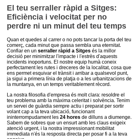
El teu serraller ràpid a Sitges:
Eficiència i velocitat per no
perdre ni un minut del teu temps
Quan et quedes al carrer o no pots tancar la porta del teu
comerç, cada minut que passa sembla una eternitat.
Confiar en un
serraller ràpid a Sitges
és la millor
decisió per minimitzar l'impacte i l'estrès d'aquests
incidents inoportuns. El nostre equip humà coneix
perfectament les rutes i dreceres de la localitat, cosa que
ens permet esquivar el trànsit i arribar a qualsevol punt,
ja sigui a primera línia de platja o a les urbanitzacions de
la muntanya, en un temps veritablement rècord.
La nostra filosofia d'empresa és molt clara: resoldre el
teu problema amb la màxima celeritat i solvència. Tenim
un servei de guàrdia sempre actiu i preparat per sortir
volant cap a la teva ubicació, funcionant
ininterrompudament les
24 hores
de dilluns a diumenge.
Sabem de sobres que un ensurt amb les claus exigeix
atenció urgent, i la nostra impressionant mobilitat
immediata n'és la resposta directa per posar fi a la teva