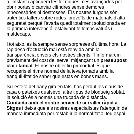
a l'instant i apliquem les tècniques més avançades per
obrir portes o canviar cilindres sense demores
innecessàries ni destrosses. Els nostres furgons són
autèntics tallers sobre rodes, proveïts de materials d'alta
seguretat perquè l'avaria quedi totalment solucionada en
la primera intervenció, estalviant-te temps valuós i
maldecaps.
I tot això, es fa sempre sense sorpreses d'última hora. La
rapidesa d'actuació mai està renyida amb la
transparència envers els nostres clients. T'informarem
prèviament del cost del servei mitjançant un
pressupost
clar i tancat
. El nostre objectiu primordial és que
recuperis el ritme normal de la teva jornada amb la
tranquil·litat de saber que estàs en bones mans.
Si l'esfera del pany gira en fals, has perdut les claus de
casa o pateixes qualsevol altre tipus de bloqueig sobtat,
la solució és a només una trucada de distància.
Contacta amb el nostre servei de serraller ràpid a
Sitges
i deixa que els nostres especialistes t'atenguin de
manera immediata per restablir la normalitat al teu espai.